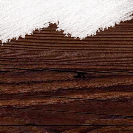
Наши бренды
Сила
Партнеры,
Натуральный
Натуральный
удара
реализующие
продукт
продукт
твоего
продукцию
высшего
естественного
сердца!
АО
качества для
брожения.
"Брянскпиво"
хлеба и
кваса.
8-800-100-16-50
ОБРАТНЫЙ ЗВОНОК
gost@bryanskpivo.ru