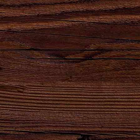
Сила
Партнеры,
Натуральный
Натуральный
удара
реализующие
продукт
продукт
твоего
продукцию
высшего
естественного
сердца!
АО
качества для
брожения.
"Брянскпиво"
хлеба и
кваса.
8-800-100-16-50
ОБРАТНЫЙ ЗВОНОК
gost@bryanskpivo.ru