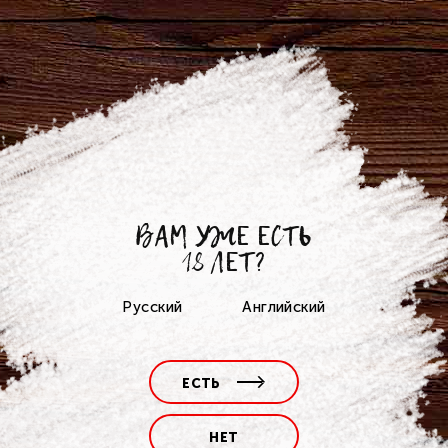
Сегодня мы отмечаем день
пивовара!
Пиво - это солод. хмель, вода и совесть
пивовара, А еще это непростой труд,
авторский подход и стремление улучшить
предыдущий результат. Эта работа, как
ВАМ УЖЕ ЕСТЬ
искусство, требует времени и творчества.
18 ЛЕТ?
День и ночь мы трудимся, стараемся.
Русский
Английский
Благодаря нам, есть возможность,
встретившись с друзьями, в приятной
компании выпить вкуснейшего пенного и
ЕСТЬ
весело провести время.
НЕТ