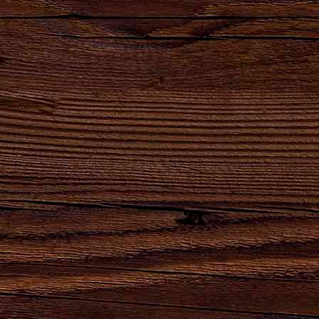
Наши бренды
Сила
Партнеры,
Натуральный
Натуральный
удара
реализующие
продукт
продукт
твоего
продукцию
высшего
естественного
сердца!
АО
качества для
брожения.
"Брянскпиво"
хлеба и
кваса.
8-800-100-16-50