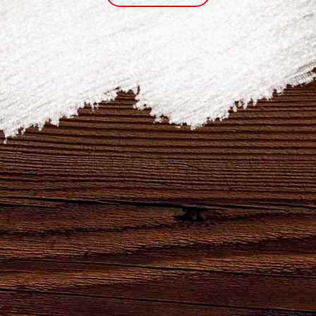
Уважаемые наши пивовары! Желаем Вам
гордиться своей профессией!
А чтобы нам удавалась справляться со всеми
трудностями - будем поддерживать, уважать
друг друга, проявлять лучшие человеческие
качества.
От всей души желаем вам и вашим близким
взаимопонимания, крепкого здоровья. счастья
и благополучия
С праздником!
ПОДЕЛИТЬСЯ