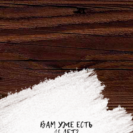
15.01.2019
Прилашение на выставку
"ПРОДЭКСПО-2019"
Уважаемые партнеры!
АО "Брянскпиво" приглашает вас на 26-ю
международную выставку
"ПРОДЭКСПО-2019"!
Мы будем рады вас видеть! Как всегда на
стенде будут представлены ведущие позиции
ВАМ УЖЕ ЕСТЬ
18 ЛЕТ?
нашего пиво-безалкогольного производства,