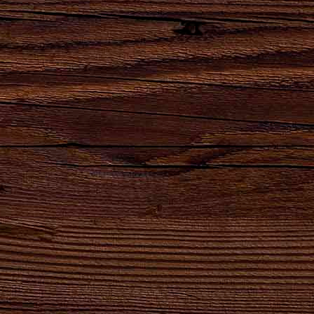
Наши бренды
Сила
Партнеры,
Натуральный
Натуральный
удара
реализующие
продукт
продукт
твоего
продукцию
высшего
естественного
сердца!
АО
качества для
брожения.
"Брянскпиво"
хлеба и
кваса.
8-800-100-16-50
ОБРАТНЫЙ ЗВОНОК
gost@bryanskpivo.ru