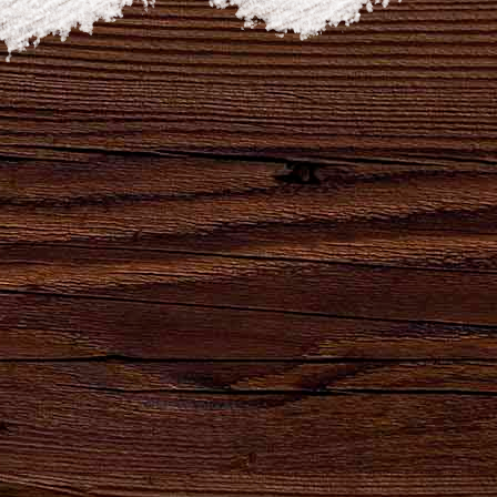
ПОДЕЛИТЬСЯ
Наши бренды
Сила
Партнеры,
Натуральный
Натуральный
удара
реализующие
продукт
продукт
твоего
продукцию
высшего
естественного
сердца!
АО
качества для
брожения.