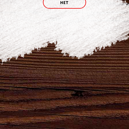
НЕТ
продукцию АО «Брянскпиво» - свежее пенное
прямо с завода, квас, минеральную воду,
нашу сувенирную продукцию — кепки, бокалы,
футболки, USB флеш-накопители и многое
другое, а также наш главный приз: супер
мощный Power Bank, чтобы вы всегда
оставались на связи и могли следить за
обновлениями
в группе и на сайте
bryanskpivo.ru
5000 подписчиков! Более 200 победителей!
Будь с «Брянскпиво» и побеждай!