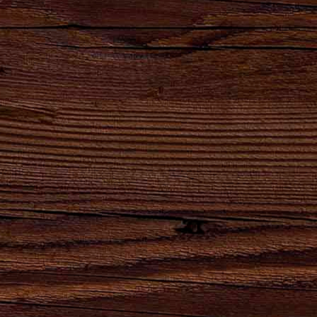
02.05.2018
Новая акция "Великолепная Пятерка"
#Великолепная5
Наше сообщество постоянно растёт, за что
мы очень благодарны нашим подписчикам!
Впереди важный рубеж в 5000 подписчиков и
мы хотим пройти его вместе с вами!