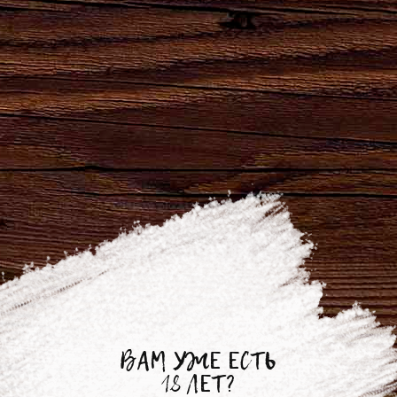
09.10.2024
Квас «Хлебный» и «Домашний»
теперь в Самокате г. Брянск!
Квас «Хлебный» и «Домашний» теперь в
Самокате г. Брянск!
ВАМ УЖЕ ЕСТЬ
https://samokat.ru/product/191fef3c-7c93-11ed-
18 ЛЕТ?
ae77-08..