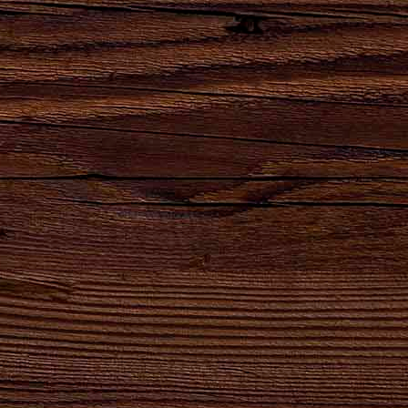
Наши бренды
Сила
Партнеры,
Натуральный
Натуральный
удара
реализующие
продукт
продукт
твоего
продукцию
высшего
естественного
сердца!
АО
качества для
брожения.
"Брянскпиво"
хлеба и
кваса.
8-800-100-16-50
ОБРАТНЫЙ ЗВОНОК
gost@bryanskpivo.ru