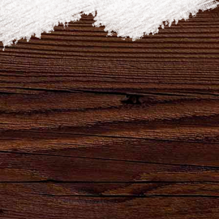
Как сказал герой одного фильма, "эта тема в
историю войдет!"
#брянскпиво #унеча #пивнаябухта #ягори
#ужин
ПОДЕЛИТЬСЯ
Наши бренды