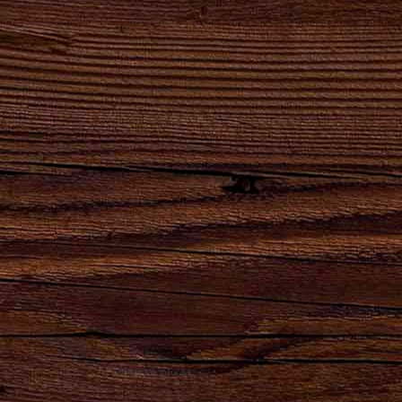
Сила
Партнеры,
Натуральный
Натуральный
удара
реализующие
продукт
продукт
твоего
продукцию
высшего
естественного
сердца!
АО
качества для
брожения.
"Брянскпиво"
хлеба и
кваса.
8-800-100-16-50
ОБРАТНЫЙ ЗВОНОК
gost@bryanskpivo.ru