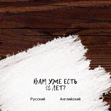
22.02.2018
БРЯНСКПИВО в Сочи!
Поступили первые фотографии от
участников акции
"Кругосветка с любимым"
ВАМ УЖЕ ЕСТЬ
18 ЛЕТ?
от победителей акции "Продай больше"! Итак,
отправной точкой стала
Олимпийская
Русский
Английский
столица-2014
, потрясающий и
очаровательный город Сочи, горный кластер