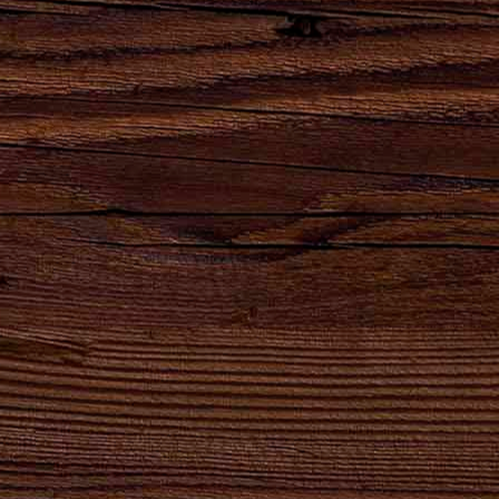
Сила
Партнеры,
Натуральный
Натуральный
удара
реализующие
продукт
продукт
твоего
продукцию
высшего
естественного
сердца!
АО
качества для
брожения.
"Брянскпиво"
хлеба и
кваса.
8-800-100-16-50
ОБРАТНЫЙ ЗВОНОК
gost@bryanskpivo.ru