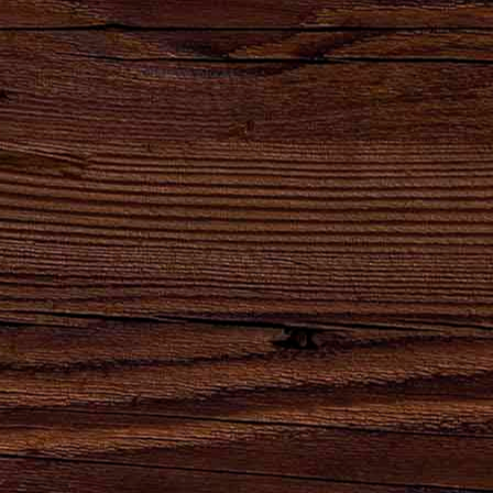
Наши бренды
Сила
Партнеры,
Натуральный
Натуральный
удара
реализующие
продукт
продукт
твоего
продукцию
высшего
естественного
сердца!
АО
качества для
брожения.
"Брянскпиво"
хлеба и
кваса.
8-800-100-16-50