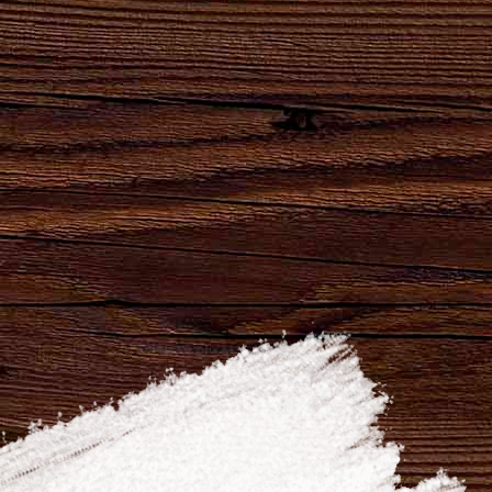
«Заводской Бар № 1»
Расположение
г. Брянск, пр-т Ст.-Димитрова, 20
Показать на карте
пн-вс 10:00-23:00
8-960-557-79-16