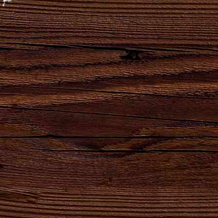
Наши бренды
Сила
Партнеры,
Натуральный
Натуральный
удара
реализующие
продукт
продукт
твоего
продукцию
высшего
естественного
сердца!
АО
качества для
брожения.
"Брянскпиво"
хлеба и
кваса.