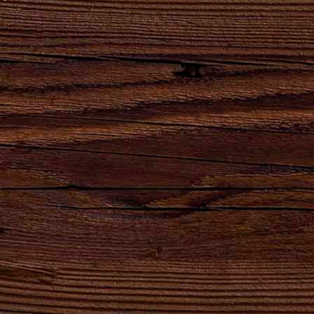
Наши бренды
Сила
Партнеры,
Натуральный
Натуральный
удара
реализующие
продукт
продукт
твоего
продукцию
высшего
естественного
сердца!
АО
качества для
брожения.
"Брянскпиво"
хлеба и
кваса.