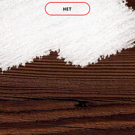
Брянское отделение № 8605 ПАО Сбербанк России
НЕТ
г. Брянск
Наши бренды
Сила
Партнеры,
Натуральный
Натуральный
удара
реализующие
продукт
продукт
твоего
продукцию
высшего
естественного
сердца!
АО
качества для
брожения.
"Брянскпиво"
хлеба и
кваса.