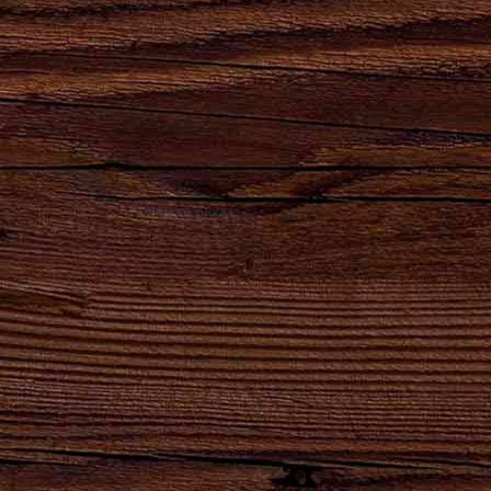
Сила
Партнеры,
Натуральный
Натуральный
удара
реализующие
продукт
продукт
твоего
продукцию
высшего
естественного
сердца!
АО
качества для
брожения.
"Брянскпиво"
хлеба и
кваса.
8-800-100-16-50
ОБРАТНЫЙ ЗВОНОК
gost@bryanskpivo.ru