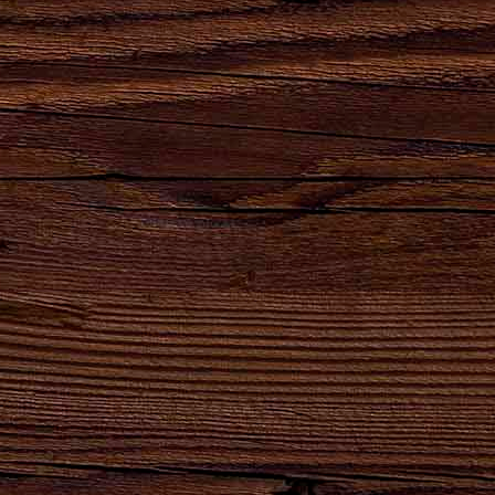
Сила
Партнеры,
Натуральный
Натуральный
удара
реализующие
продукт
продукт
твоего
продукцию
высшего
естественного
сердца!
АО
качества для
брожения.
"Брянскпиво"
хлеба и
кваса.
8-800-100-16-50
ОБРАТНЫЙ ЗВОНОК
gost@bryanskpivo.ru