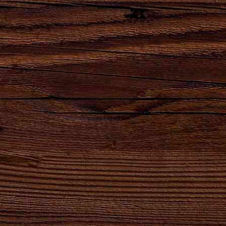
Наши бренды
Сила
Партнеры,
Натуральный
Натуральный
удара
реализующие
продукт
продукт
твоего
продукцию
высшего
естественного
сердца!
АО
качества для
брожения.
"Брянскпиво"
хлеба и
кваса.
8-800-100-16-50
ОБРАТНЫЙ ЗВОНОК
gost@bryanskpivo.ru